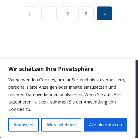
1
2
3
4
Wir schätzen Ihre Privatsphäre
bueroraeume-zu-
Wir verwenden Cookies, um Ihr Surferlebnis zu verbessern,
Startseite
Über
Blog
Kontakt
personalisierte Anzeigen oder Inhalte einzusetzen und
mieten.at
uns
unseren Datenverkehr zu analysieren. Wenn Sie auf „Alle
akzeptieren" klicken, stimmen Sie der Anwendung von
Cookies zu.
Anpassen
Alles ablehnen
Alle akzeptieren
Copyright © 2025. Alle rechten voorbehouden.