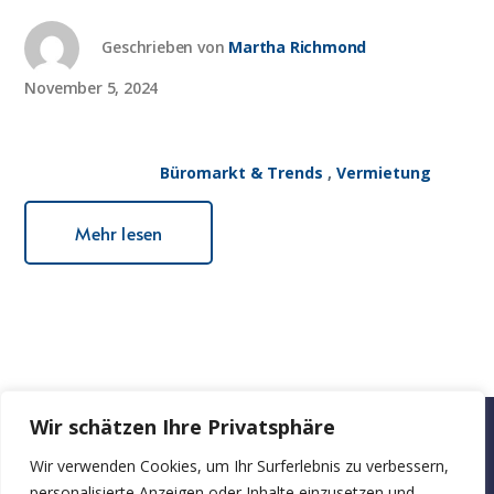
Geschrieben von
Martha Richmond
November 5, 2024
Büromarkt & Trends
,
Vermietung
Mehr lesen
Wir schätzen Ihre Privatsphäre
bueroraeume-zu-
Wir verwenden Cookies, um Ihr Surferlebnis zu verbessern,
Startseite
Über
Blog
Kontakt
personalisierte Anzeigen oder Inhalte einzusetzen und