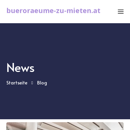
bueroraeume-zu-mieten.at
News
Startseite
Blog