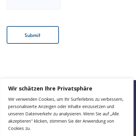
Wir schätzen Ihre Privatsphäre
bueroraeume-zu-
Wir verwenden Cookies, um Ihr Surferlebnis zu verbessern,
Startseite
Über
Blog
Kontakt
personalisierte Anzeigen oder Inhalte einzusetzen und
mieten.at
uns
unseren Datenverkehr zu analysieren. Wenn Sie auf „Alle
akzeptieren" klicken, stimmen Sie der Anwendung von
Cookies zu.