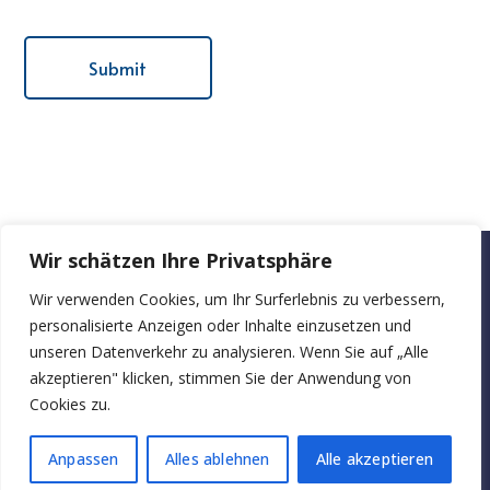
Wir schätzen Ihre Privatsphäre
bueroraeume-zu-
Wir verwenden Cookies, um Ihr Surferlebnis zu verbessern,
Startseite
Über
Blog
Kontakt
personalisierte Anzeigen oder Inhalte einzusetzen und
mieten.at
uns
unseren Datenverkehr zu analysieren. Wenn Sie auf „Alle
akzeptieren" klicken, stimmen Sie der Anwendung von
Cookies zu.
Anpassen
Alles ablehnen
Alle akzeptieren
Copyright © 2025. Alle rechten voorbehouden.